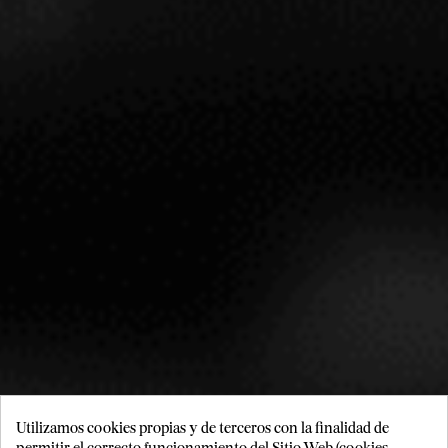
1999
2000
2002
NOTAS
En 1974, Jean-Claude Rouzaud creó la cuvée Cristal Rosé,
una obra maestra de la enología. Elaborado con Pinot
noir de los mejores terruños del Grand Cru de Aÿ, este
vino combina una madurez extraordinaria con una
acidez cristalina. Particularmente en esta añada, Cristal
Rosé 2012 es un vino que
representa la perfección
enológica
. Es una obra de arte que combina juventud,
fuerza y elegancia, como una bailarina de Edgar Degas.
Utilizamos cookies propias y de terceros con la finalidad de
DESCRIPCIÓN