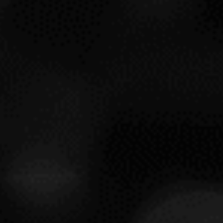
0,75CL
BODEGA
LOUIS ROEDERER
DO
CHAMPAGNE
PRODUCTO RESERVADO PARA OTRO NIVEL DE
MEMBRESÍA INSOLITY
Ver condiciones de
membresía.
SOLICITAR INFORMACIÓN
Entrega a partir del
08/08/2026
OPCIONES DE ENTREGA