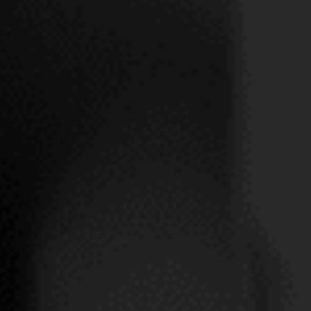
LOUIS ROEDERER
LOUIS ROEDERER BRUT
B.NATURE PH.STARCK
VINTAGE 2014 ESTUCHE
ROSÉ 2015 EST.
MAGNUM
CHAMPAGNE
CHAMPAGNE
VER PRODUCTO
VER PRODUCTO
¿Quiere conocer todas las novedades y noticias