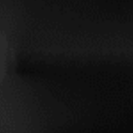
Vea la evolución de este vino
INICIAR SESIÓN
*Precio orientativo de salida ex-château, IVA excluido.
Fuente: Wine Decider.
Más info
o