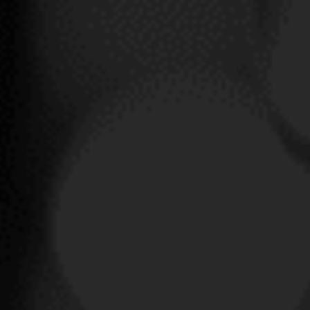
del mundo del vino
y los destilados? Regístrese en INSOLITY.
Deseo suscribirme a la newsletter de Insolity
Completando mis datos acepto la suscripción a la newsletter de acuerdo con lo
dispuesto en la
Política de Privacidad
.
Verificación de seguridad

SOBRE NOSOTROS

NUESTRA OFERTA

CONTACTO