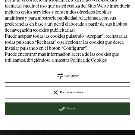
permitir el correcto funcionamiento del Sitio Web (cookies
técnicas), medir el uso que usted realiza del Sitio Web e introducir
mejoras en los servicios y contenidos ofrecidos (cookies
DEGUSTACIÓN
analíticas) y para mostrarle publicidad relacionada con sus
preferencias en base a un perfil elaborado a partir de sus hábitos
de navegación (cookies publicitarias).
¡GRACIAS POR VISITARNOS!
Puede aceptar todas las cookies pulsando “Aceptar”, rechazarlas
EVOLUCIÓN DEL PRECIO
todas pulsando “Rechazar” o seleccionar las cookies que desea
¿Es mayor de edad?
MEDIO
instalar pulsando en el botón “Configurar”.
Puede encontrar más información acerca de las cookies que
utilizamos, dirigiéndose a nuestra
Política de Cookies
.
tune
Sí
No
Configurar
clear
Rechazar cookies
done_all
Aceptar