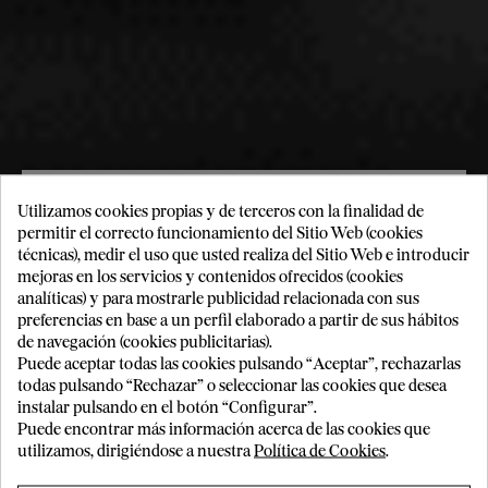
DOMINUS ESTATE 2018
DOMINUS ESTATE
NAPA VALLEY
PRODUCTO RESERVADO PARA OTRO NIVEL DE
MEMBRESÍA INSOLITY
Ver condiciones de
membresía.
Utilizamos cookies propias y de terceros con la finalidad de
permitir el correcto funcionamiento del Sitio Web (cookies
SOLICITAR INFORMACIÓN
TENEMOS MUCHO QUE
técnicas), medir el uso que usted realiza del Sitio Web e introducir
mejoras en los servicios y contenidos ofrecidos (cookies
CONTARLE...
analíticas) y para mostrarle publicidad relacionada con sus
EMPIECE SU EXPERIENCIA
preferencias en base a un perfil elaborado a partir de sus hábitos
de navegación (cookies publicitarias).
¡GRACIAS POR VISITARNOS!
INSOLITY.
Puede aceptar todas las cookies pulsando “Aceptar”, rechazarlas
GRANDES VINOS
todas pulsando “Rechazar” o seleccionar las cookies que desea
¿Es mayor de edad?
RP 99+
instalar pulsando en el botón “Configurar”.
Puede encontrar más información acerca de las cookies que
WS 97
utilizamos, dirigiéndose a nuestra
Política de Cookies
.
Deseo suscribirme a la newsletter de Insolity.