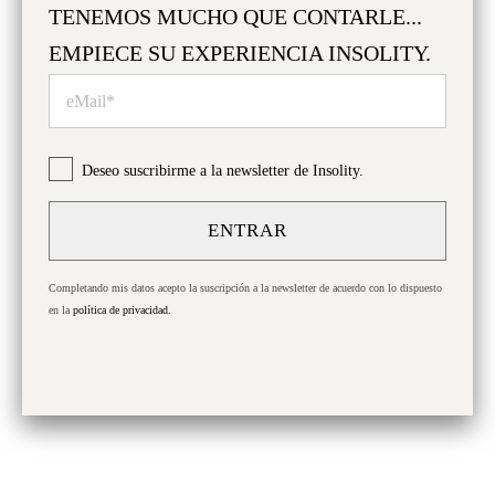
TENEMOS MUCHO QUE CONTARLE...
tesoro líquido encarna la pureza de la cosecha. La
alquimia del coupage entre Arbequina y Picual,
EMPIECE SU EXPERIENCIA INSOLITY.
provenientes de tierras de Lleida y Navarra,
revela un
¡GRACIAS POR VISITARNOS!
equilibrio perfecto
, mientras que la extracción en frío y
segunda extracción, realizada con maestría, da vida a un
¿Es mayor de edad?
aceite que deleita los paladares más exigentes.
Deseo suscribirme a la newsletter de Insolity.
ENTRAR
DESCRIPCIÓN
Sí
No
Completando mis datos acepto la suscripción a la newsletter de acuerdo con lo dispuesto
TAMBIÉN LE INTERESARÁ
en la
política de privacidad.
SELECCIÓN