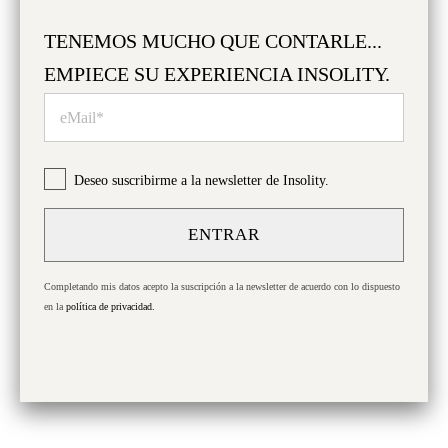
Antología poética del vino: incluye 5 botellas del Reserva
Especial 2008 y una botella del Blanco Reserva 2009. Un
TENEMOS MUCHO QUE CONTARLE...
vino de coleccionismo que simboliza la mejor tradición de
EMPIECE SU EXPERIENCIA INSOLITY.
Rioja, con el saber hacer de una bodega icónica y
¡GRACIAS POR VISITARNOS!
centenaria.
¿Es mayor de edad?
DESCRIPCIÓN
Deseo suscribirme a la newsletter de Insolity.
DEGUSTACIÓN
ENTRAR
Sí
No
TAMBIÉN LE INTERESARÁ
Completando mis datos acepto la suscripción a la newsletter de acuerdo con lo dispuesto
en la
política de privacidad.
SELECCIÓN
RP 94