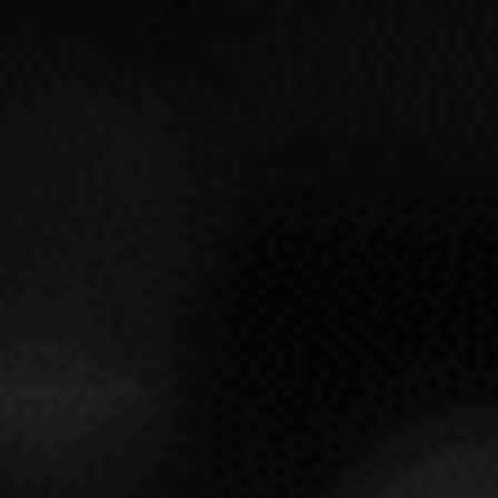
VIÑA TONDONIA GRAN RVA. R 1970
R. LÓPEZ DE HEREDIA VIÑA TONDONIA
RIOJA
PRODUCTO RESERVADO PARA OTRO NIVEL DE
MEMBRESÍA INSOLITY
Ver condiciones de
membresía.
SOLICITAR INFORMACIÓN
GRANDES VINOS
RP 91