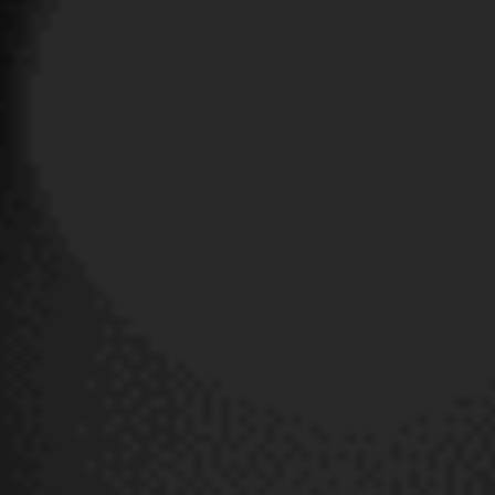
Deseo suscribirme a la newsletter de Insolity
Completando mis datos acepto la suscripción a la newsletter de acuerdo con lo
dispuesto en la
Política de Privacidad
.
Verificación de seguridad

SOBRE NOSOTROS

NUESTRA OFERTA

CONTACTO
Síguenos