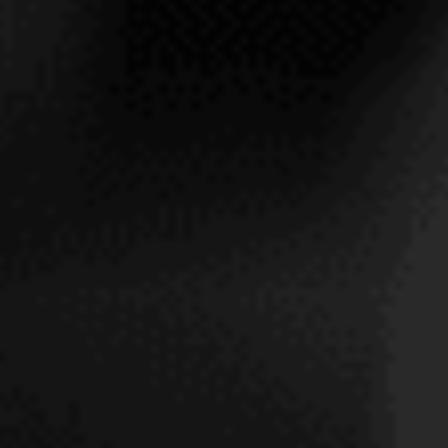
PUJANZA NORTE 2017
PUJANZA
RIOJA
PRODUCTO RESERVADO PARA OTRO NIVEL DE
MEMBRESÍA INSOLITY
Ver condiciones de
membresía.
SOLICITAR INFORMACIÓN