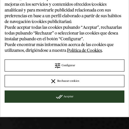
mejoras en los servicios y contenidos ofrecidos (cookies
analíticas) y para mostrarle publicidad relacionada con sus
preferencias en base a un perfil elaborado a partir de sus hábitos
de navegación (cookies publicitarias).
¡GRACIAS POR VISITARNOS!
Puede aceptar todas las cookies pulsando “Aceptar”, rechazarlas
todas pulsando “Rechazar” o seleccionar las cookies que desea
¿Es mayor de edad?
instalar pulsando en el botón “Configurar”.
Puede encontrar más información acerca de las cookies que
utilizamos, dirigiéndose a nuestra
Política de Cookies
.
PUJANZA NORTE 2013
tune
Sí
No
PUJANZA
Configurar
RIOJA
clear
Rechazar cookies
PRODUCTO RESERVADO PARA OTRO NIVEL DE
MEMBRESÍA INSOLITY
Ver condiciones de
done_all
Aceptar
membresía.
SOLICITAR INFORMACIÓN