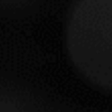
ARTADI LA POZA DE BALLESTEROS
2014
ARTADI
RIOJA
PRODUCTO RESERVADO PARA OTRO NIVEL DE
MEMBRESÍA INSOLITY
Ver condiciones de
membresía.
SOLICITAR INFORMACIÓN