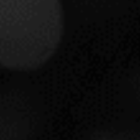
VIÑA TONDONIA GRAN RVA. R 1973
R. LÓPEZ DE HEREDIA VIÑA TONDONIA
RIOJA
PRODUCTO RESERVADO PARA OTRO NIVEL DE
MEMBRESÍA INSOLITY
Ver condiciones de
membresía.