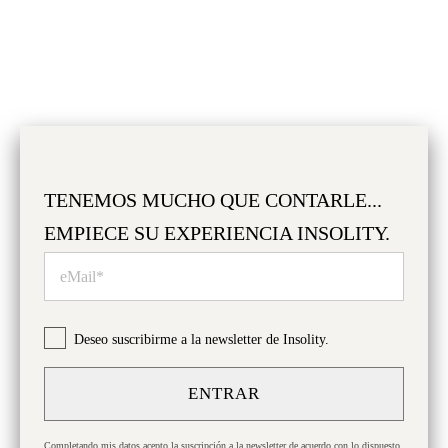
la calidad distintiva de sus Armagnacs, derivados de Crus
prestigiosos del Bas Armagnac. Esta tradición, unida a
vastas reservas y cuidadosa elaboración, garantiza a los
clientes la experiencia de saborear auténticos Armagnacs
viejos, marcados por la excelencia y el respeto por la
herencia centenaria. Los
Armagnacs de añada
Dartigalongue provienen de los mejores viñedos del
Bas-Armagnac
, seleccionados cuidadosamente.
TENEMOS MUCHO QUE CONTARLE...
Envejecidos entre 15 y 50 años,
se preservan en
EMPIECE SU EXPERIENCIA INSOLITY.
damajuanas
para conservar sus aromas y graduación
alcohólica. Cada añada es única, revelando su distintiva
personalidad.
Deseo suscribirme a la newsletter de Insolity.
DESCRIPCIÓN
ENTRAR
DEGUSTACIÓN
Completando mis datos acepto la suscripción a la newsletter de acuerdo con lo dispuesto