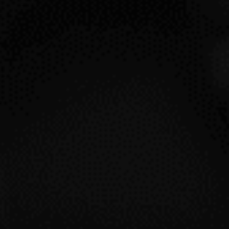
BODEGA
DENOMINACIÓN
TIPO
PAÍS
ZONA