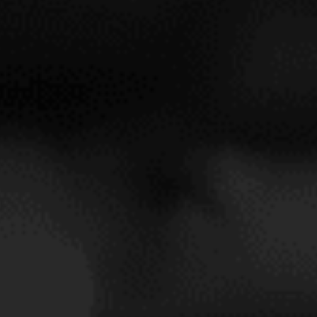
MOLITOR OCKFENER
BOCKSTEIN A 2021
WHITE
GER
021