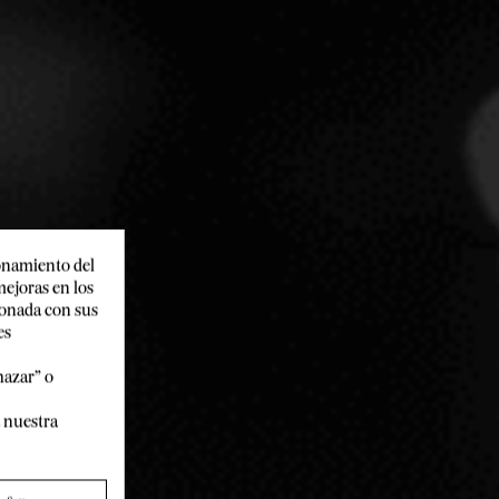
ionamiento del
mejoras en los
!
cionada con sus
es
hazar” o
a nuestra
RENANIA