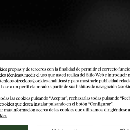
TAMBIÉN LE INTERESARÁ
ies propias y de terceros con la finalidad de permitir el correcto func
ies técnicas), medir el uso que usted realiza del Sitio Web e introducir 
¡GRACIAS POR VISITARNOS
tenidos ofrecidos (cookies analíticas) y para mostrarle publicidad rela
 base a un perfil elaborado a partir de sus hábitos de navegación (cooki
¿Es mayor de edad?
todas las cookies pulsando “Aceptar”, rechazarlas todas pulsando “Rec
 cookies que desea instalar pulsando en el botón “Configurar”.
r más información acerca de las cookies que utilizamos, dirigiéndose 
kies
.
ITOR
Sí
No