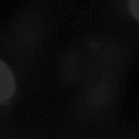
SOLICITAR INF
Entrega a partir del
08/08/2
OPCIONES DE ENTREGA
Ver opciones de entrega
Los pedidos realizados de lunes a
jueves se entregan en 24/48h.
LOS PEDIDOS REALIZADOS EN
VIERNES O FESTIVO, SE
PROCESARÁN EL SIGUIENTE
DÍA LABORAL PARA
PRESERVAR LAS ÓPTIMAS
CONDICIONES DE LAS