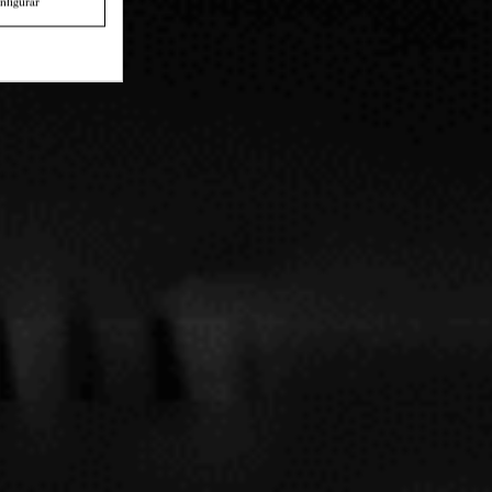
nfigurar
a de origen de este vino.
LEER MÁS