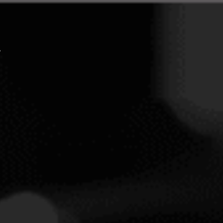
PERFIL
CATAS
MAGAZINE
CKFENER BOCKSTEIN A
OR
DO
MOSEL
ARA OTRO NIVEL DE MEMBRESÍA INSOLITY
Ver