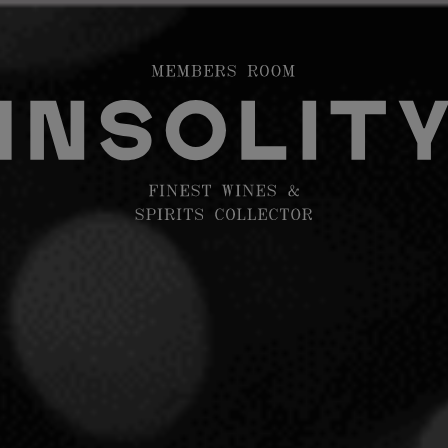
E VINOS
INVERSIÓN EN VINOS
MEMBERS ROOM
fener Bockstein A 2021 Gold
MOLITOR O
2021 GOLD
0,75CL
BODEGA
MARKUS MOLIT
PRODUCTO RESERVADO P
condiciones de membresía.