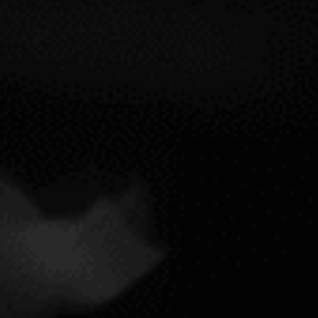
Contratar
2021
2021
12,5
RIESLING 100%