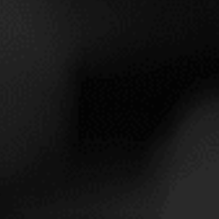
OR GRAACHER
MOLITOR ZELTIN
LREICH 2017
SONNENUHR A 2