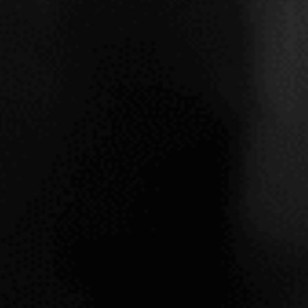
MOLITOR ZELTINGER
MOLIT
SONNENUHR A 2021
HIMME