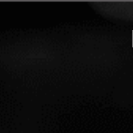
PORTFOLIO
GUARDA D
Vino Blanco
Alemania
Renania
Mosel
Molitor Ock