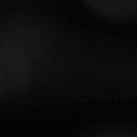
ALÉRGENOS
DEGUSTACIÓN
APERITIVOS, POLLO
ASADO Y POSTRES
O
8-10 ºC