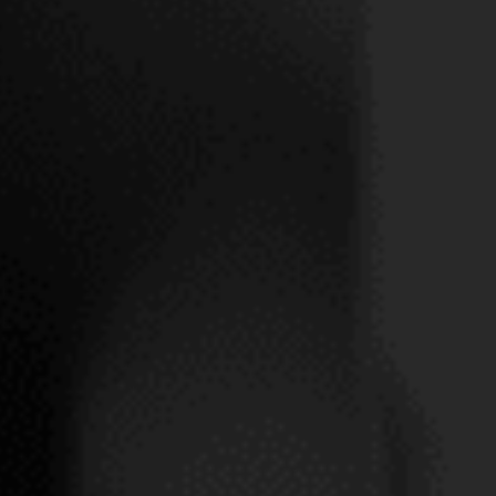
WHITE
MOSEL
R PRODUCTO
VER PRODU
ocer todas las novedades y noticias del mundo
lados? Regístrese en INSOLITY.