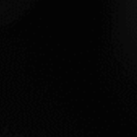
GOLDEN
MOSEL
MOSEL
VER PRODUCTO
VE
¿Quiere con
y los desti