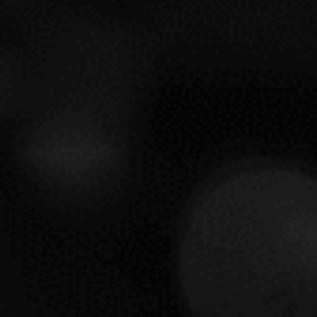
BOTELLAS.
AÑADAS DISPONIBLES
DESCRIPCIÓN
MARKUS MOLITOR
AÑADA
MOSEL
GRADO
VINO BLANCO
VARIEDADES
ALEMANIA
RENANIA