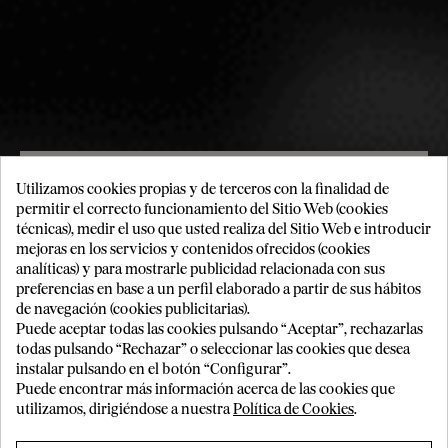
DESCRIPCIÓN
EVOLUCIÓN DEL PRECIO
MEDIO
Utilizamos cookies propias y de terceros con la finalidad de
permitir el correcto funcionamiento del Sitio Web (cookies
TENEMOS MUCHO QUE
técnicas), medir el uso que usted realiza del Sitio Web e introducir
mejoras en los servicios y contenidos ofrecidos (cookies
CONTARLE...
analíticas) y para mostrarle publicidad relacionada con sus
EMPIECE SU EXPERIENCIA
preferencias en base a un perfil elaborado a partir de sus hábitos
de navegación (cookies publicitarias).
¡GRACIAS POR VISITARNOS!
INSOLITY.
Puede aceptar todas las cookies pulsando “Aceptar”, rechazarlas
todas pulsando “Rechazar” o seleccionar las cookies que desea
¿Es mayor de edad?
instalar pulsando en el botón “Configurar”.
Puede encontrar más información acerca de las cookies que
utilizamos, dirigiéndose a nuestra
Política de Cookies
.
Deseo suscribirme a la newsletter de Insolity.