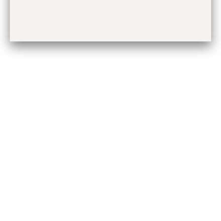
SELECCIÓN
CROIX DE SALLES VSOP
DARTIGALONGUE RESERVA
1973
BAS-ARMAGNAC
BAS-ARMAGNAC
VER PRODUCTO
VER PRODUCTO