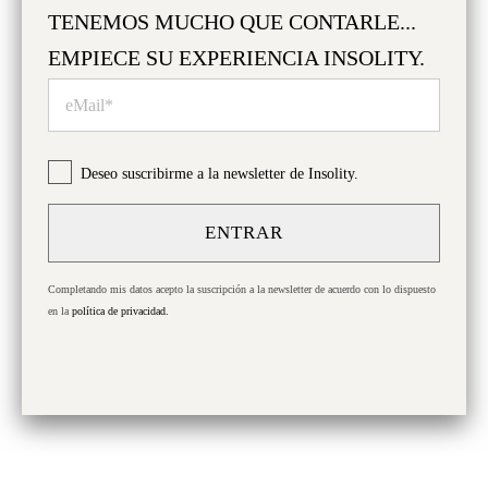
TENEMOS MUCHO QUE CONTARLE...
EMPIECE SU EXPERIENCIA INSOLITY.
¡GRACIAS POR VISITARNOS!
Deseo suscribirme a la newsletter de Insolity
¿Es mayor de edad?
Completando mis datos acepto la suscripción a la newsletter de acuerdo con lo
dispuesto en la
Política de Privacidad
.
Deseo suscribirme a la newsletter de Insolity.
ENTRAR
Verificación de seguridad
Sí
No
Completando mis datos acepto la suscripción a la newsletter de acuerdo con lo dispuesto

SOBRE NOSOTROS
en la
política de privacidad.

NUESTRA OFERTA

CONTACTO
Síguenos